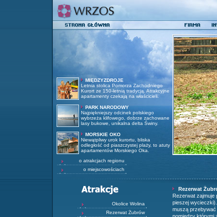
MIĘDZYZDROJE
Letnia stolica Pomorza Zachodniego
Kurort ze 150-letnią tradycją. Atrakcyjne
apartamenty czekają na właścicieli.
PARK NARODOWY
Najpiękniejszy odcinek polskiego
wybrzeża klifowego, dobrze zachowane
lasy bukowe, unikalna delta Świny.
MORSKIE OKO
Niewątpliwy urok kurortu, bliska
odległość od piaszczystej plaży, to atuty
apartamentów Morskiego Oka.
o atrakcjach regionu
o miejscowościach
Rezerwat Żub
Rezerwat zajmuje p
pieszej wycieczki
Okolice Wolina
muszą przebywać w 
Rezerwat Żubrów
pomiędzy którymi 