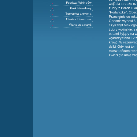
Festiwal Wikingów
wejścia strzeże o
żubry z Borek i Bi
Park Narodowy
"Podwyżkę". Obecni
Turystyka aktywna
Przeciętnie co rok
Okolice Dziwnowa
Obecnie wynosi 6.
Warto zobaczyć
czyli zbyt bliskie
żubry wolińskie, 
ostatni żyjący na w
wykorzystano 12 ż
krów). W rezerwaci
dziki. Gdy jest to
mieszkańcem rezerw
zwierzęta mają zap